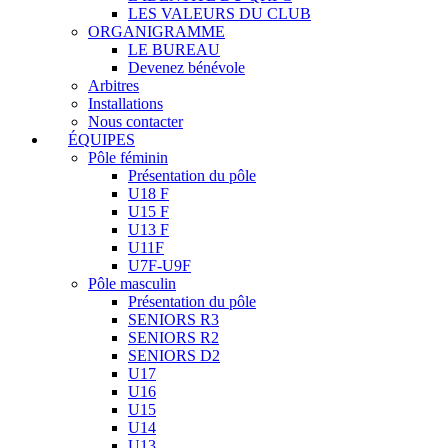
LES VALEURS DU CLUB
ORGANIGRAMME
LE BUREAU
Devenez bénévole
Arbitres
Installations
Nous contacter
ÉQUIPES
Pôle féminin
Présentation du pôle
U18 F
U15 F
U13 F
U11F
U7F-U9F
Pôle masculin
Présentation du pôle
SENIORS R3
SENIORS R2
SENIORS D2
U17
U16
U15
U14
U13