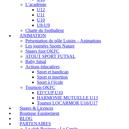
L’académie
U12
U11
U10
U8-U9
Charte du footballeur
ANIMATION
Présentation du pôle Loisirs – Animations
Les journées Sports Nature
Stages foot QKFC
ATOUT SPORT FUTSAL
Baby futsal
Actions éducatives
Sport et handicap
Sport et insertion
Sport à l’école
Tournois QKFC
ED’CUP U10
HARMONIE MUTUELLE U13
Tournoi LOCARMOR U16/U17
Stages & Licences
Boutique Équipement
BLOG
PARTENAIRES
Le club Business : Le Cercle