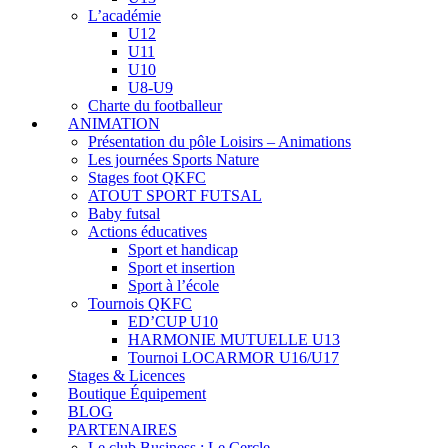
L’académie
U12
U11
U10
U8-U9
Charte du footballeur
ANIMATION
Présentation du pôle Loisirs – Animations
Les journées Sports Nature
Stages foot QKFC
ATOUT SPORT FUTSAL
Baby futsal
Actions éducatives
Sport et handicap
Sport et insertion
Sport à l’école
Tournois QKFC
ED’CUP U10
HARMONIE MUTUELLE U13
Tournoi LOCARMOR U16/U17
Stages & Licences
Boutique Équipement
BLOG
PARTENAIRES
Le club Business : Le Cercle