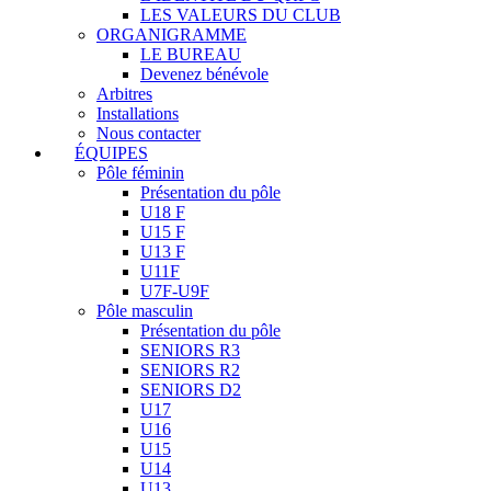
LES VALEURS DU CLUB
ORGANIGRAMME
LE BUREAU
Devenez bénévole
Arbitres
Installations
Nous contacter
ÉQUIPES
Pôle féminin
Présentation du pôle
U18 F
U15 F
U13 F
U11F
U7F-U9F
Pôle masculin
Présentation du pôle
SENIORS R3
SENIORS R2
SENIORS D2
U17
U16
U15
U14
U13