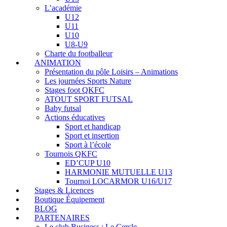
L’académie
U12
U11
U10
U8-U9
Charte du footballeur
ANIMATION
Présentation du pôle Loisirs – Animations
Les journées Sports Nature
Stages foot QKFC
ATOUT SPORT FUTSAL
Baby futsal
Actions éducatives
Sport et handicap
Sport et insertion
Sport à l’école
Tournois QKFC
ED’CUP U10
HARMONIE MUTUELLE U13
Tournoi LOCARMOR U16/U17
Stages & Licences
Boutique Équipement
BLOG
PARTENAIRES
Le club Business : Le Cercle