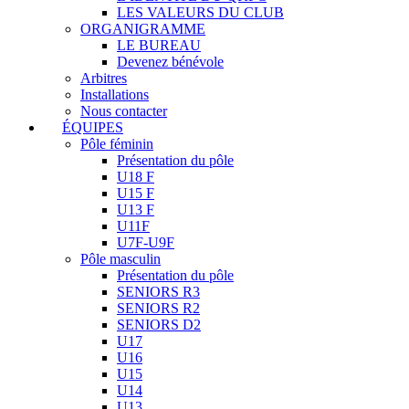
LES VALEURS DU CLUB
ORGANIGRAMME
LE BUREAU
Devenez bénévole
Arbitres
Installations
Nous contacter
ÉQUIPES
Pôle féminin
Présentation du pôle
U18 F
U15 F
U13 F
U11F
U7F-U9F
Pôle masculin
Présentation du pôle
SENIORS R3
SENIORS R2
SENIORS D2
U17
U16
U15
U14
U13