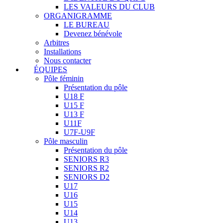
LES VALEURS DU CLUB
ORGANIGRAMME
LE BUREAU
Devenez bénévole
Arbitres
Installations
Nous contacter
ÉQUIPES
Pôle féminin
Présentation du pôle
U18 F
U15 F
U13 F
U11F
U7F-U9F
Pôle masculin
Présentation du pôle
SENIORS R3
SENIORS R2
SENIORS D2
U17
U16
U15
U14
U13