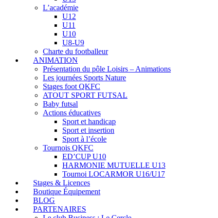
L’académie
U12
U11
U10
U8-U9
Charte du footballeur
ANIMATION
Présentation du pôle Loisirs – Animations
Les journées Sports Nature
Stages foot QKFC
ATOUT SPORT FUTSAL
Baby futsal
Actions éducatives
Sport et handicap
Sport et insertion
Sport à l’école
Tournois QKFC
ED’CUP U10
HARMONIE MUTUELLE U13
Tournoi LOCARMOR U16/U17
Stages & Licences
Boutique Équipement
BLOG
PARTENAIRES
Le club Business : Le Cercle