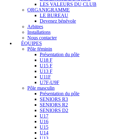
LES VALEURS DU CLUB
ORGANIGRAMME
LE BUREAU
Devenez bénévole
Arbitres
Installations
Nous contacter
ÉQUIPES
Pôle féminin
Présentation du pôle
U18 F
U15 F
U13 F
U11F
U7F-U9F
Pôle masculin
Présentation du pôle
SENIORS R3
SENIORS R2
SENIORS D2
U17
U16
U15
U14
U13