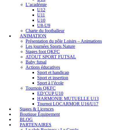
L’académie
U12
U11
U10
U8-U9
Charte du footballeur
ANIMATION
Présentation du pôle Loisirs – Animations
Les journées Sports Nature
Stages foot QKFC
ATOUT SPORT FUTSAL
Baby futsal
Actions éducatives
Sport et handicap
Sport et insertion
Sport à l’école
Tournois QKFC
ED’CUP U10
HARMONIE MUTUELLE U13
Tournoi LOCARMOR U16/U17
Stages & Licences
Boutique Équipement
BLOG
PARTENAIRES
Le club Business : Le Cercle