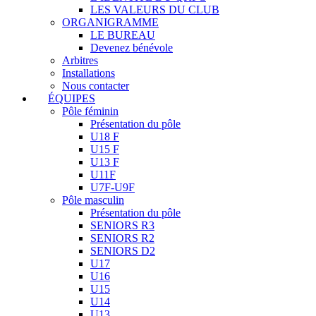
LES VALEURS DU CLUB
ORGANIGRAMME
LE BUREAU
Devenez bénévole
Arbitres
Installations
Nous contacter
ÉQUIPES
Pôle féminin
Présentation du pôle
U18 F
U15 F
U13 F
U11F
U7F-U9F
Pôle masculin
Présentation du pôle
SENIORS R3
SENIORS R2
SENIORS D2
U17
U16
U15
U14
U13