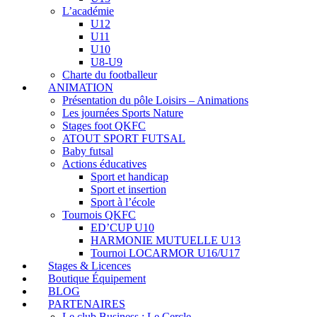
L’académie
U12
U11
U10
U8-U9
Charte du footballeur
ANIMATION
Présentation du pôle Loisirs – Animations
Les journées Sports Nature
Stages foot QKFC
ATOUT SPORT FUTSAL
Baby futsal
Actions éducatives
Sport et handicap
Sport et insertion
Sport à l’école
Tournois QKFC
ED’CUP U10
HARMONIE MUTUELLE U13
Tournoi LOCARMOR U16/U17
Stages & Licences
Boutique Équipement
BLOG
PARTENAIRES
Le club Business : Le Cercle