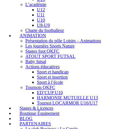
L’académie
U12
U11
U10
U8-U9
Charte du footballeur
ANIMATION
Présentation du pôle Loisirs – Animations
Les journées Sports Nature
Stages foot QKFC
ATOUT SPORT FUTSAL
Baby futsal
Actions éducatives
Sport et handicap
Sport et insertion
Sport à l’école
Tournois QKFC
ED’CUP U10
HARMONIE MUTUELLE U13
Tournoi LOCARMOR U16/U17
Stages & Licences
Boutique Équipement
BLOG
PARTENAIRES
Le club Business : Le Cercle