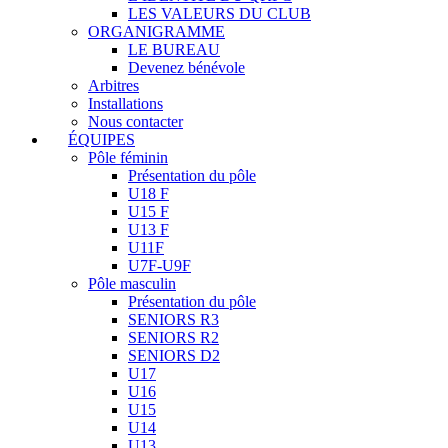
LES VALEURS DU CLUB
ORGANIGRAMME
LE BUREAU
Devenez bénévole
Arbitres
Installations
Nous contacter
ÉQUIPES
Pôle féminin
Présentation du pôle
U18 F
U15 F
U13 F
U11F
U7F-U9F
Pôle masculin
Présentation du pôle
SENIORS R3
SENIORS R2
SENIORS D2
U17
U16
U15
U14
U13