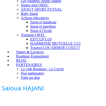
Les journées Sports Nature
Stages foot QKFC
ATOUT SPORT FUTSAL
Baby futsal
Actions éducatives
Sport et handicap
Sport et insertion
Sport à l’école
Tournois QKFC
ED’CUP U10
HARMONIE MUTUELLE U13
Tournoi LOCARMOR U16/U17
Stages & Licences
Boutique Équipement
BLOG
PARTENAIRES
Le club Business : Le Cercle
Nos partenaires
Faire un don
Saloua HAJANI