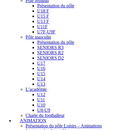
Pôle féminin
Présentation du pôle
U18 F
U15 F
U13 F
U11F
U7F-U9F
Pôle masculin
Présentation du pôle
SENIORS R3
SENIORS R2
SENIORS D2
U17
U16
U15
U14
U13
L’académie
U12
U11
U10
U8-U9
Charte du footballeur
ANIMATION
Présentation du pôle Loisirs – Animations