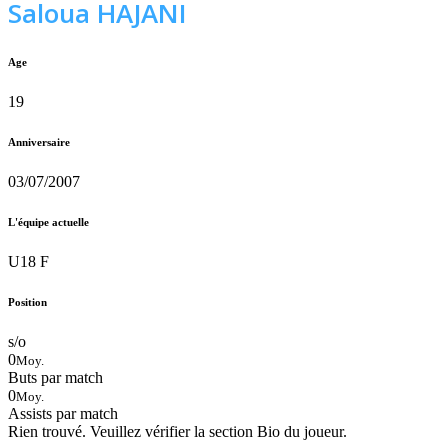
Saloua HAJANI
Age
19
Anniversaire
03/07/2007
L'équipe actuelle
U18 F
Position
s/o
0
Moy.
Buts par match
0
Moy.
Assists par match
Rien trouvé. Veuillez vérifier la section Bio du joueur.