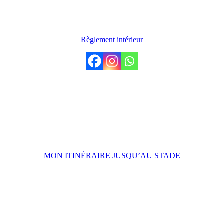
LE CLUB
Règlement intérieur
VENIR AU STADE
Stade de Penvillers,
31 Rue Léon Jouhaux,
29000 Quimper
MON ITINÉRAIRE JUSQU’AU STADE