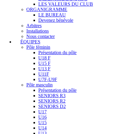
LES VALEURS DU CLUB
ORGANIGRAMME
LE BUREAU
Devenez bénévole
Arbitres
Installations
Nous contacter
ÉQUIPES
Pôle féminin
Présentation du pôle
U18 F
U15 F
U13 F
U11F
U7F-U9F
Pôle masculin
Présentation du pôle
SENIORS R3
SENIORS R2
SENIORS D2
U17
U16
U15
U14
U13