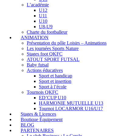
L’académie
U12
U11
U10
U8-U9
Charte du footballeur
ANIMATION
Présentation du pôle Loisirs – Animations
Les journées Sports Nature
Stages foot QKFC
ATOUT SPORT FUTSAL
Baby futsal
Actions éducatives
Sport et handicap
Sport et insertion
Sport à l’école
Tournois QKFC
ED’CUP U10
HARMONIE MUTUELLE U13
Tournoi LOCARMOR U16/U17
Stages & Licences
Boutique Équipement
BLOG
PARTENAIRES
Le club Business : Le Cercle