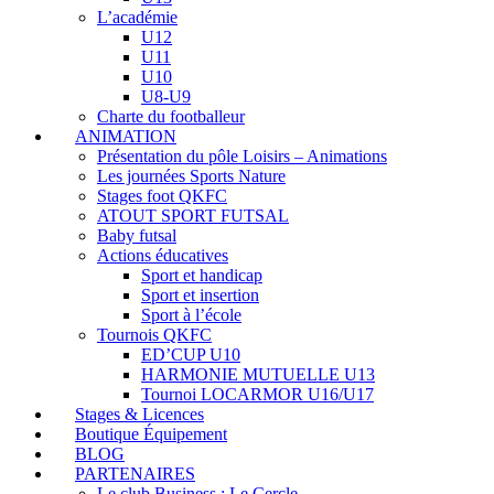
L’académie
U12
U11
U10
U8-U9
Charte du footballeur
ANIMATION
Présentation du pôle Loisirs – Animations
Les journées Sports Nature
Stages foot QKFC
ATOUT SPORT FUTSAL
Baby futsal
Actions éducatives
Sport et handicap
Sport et insertion
Sport à l’école
Tournois QKFC
ED’CUP U10
HARMONIE MUTUELLE U13
Tournoi LOCARMOR U16/U17
Stages & Licences
Boutique Équipement
BLOG
PARTENAIRES
Le club Business : Le Cercle