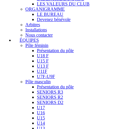
LES VALEURS DU CLUB
ORGANIGRAMME
LE BUREAU
Devenez bénévole
Arbitres
Installations
Nous contacter
ÉQUIPES
Pôle féminin
Présentation du pôle
U18 F
U15 F
U13 F
U11F
U7F-U9F
Pôle masculin
Présentation du pôle
SENIORS R3
SENIORS R2
SENIORS D2
U17
U16
U15
U14
U13