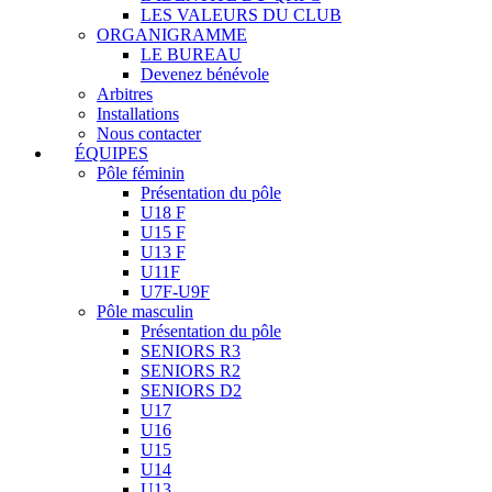
LES VALEURS DU CLUB
ORGANIGRAMME
LE BUREAU
Devenez bénévole
Arbitres
Installations
Nous contacter
ÉQUIPES
Pôle féminin
Présentation du pôle
U18 F
U15 F
U13 F
U11F
U7F-U9F
Pôle masculin
Présentation du pôle
SENIORS R3
SENIORS R2
SENIORS D2
U17
U16
U15
U14
U13