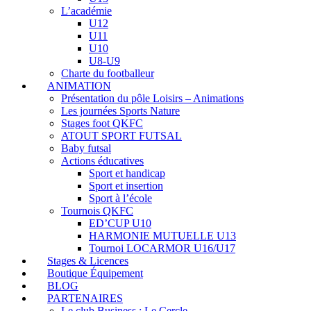
L’académie
U12
U11
U10
U8-U9
Charte du footballeur
ANIMATION
Présentation du pôle Loisirs – Animations
Les journées Sports Nature
Stages foot QKFC
ATOUT SPORT FUTSAL
Baby futsal
Actions éducatives
Sport et handicap
Sport et insertion
Sport à l’école
Tournois QKFC
ED’CUP U10
HARMONIE MUTUELLE U13
Tournoi LOCARMOR U16/U17
Stages & Licences
Boutique Équipement
BLOG
PARTENAIRES
Le club Business : Le Cercle