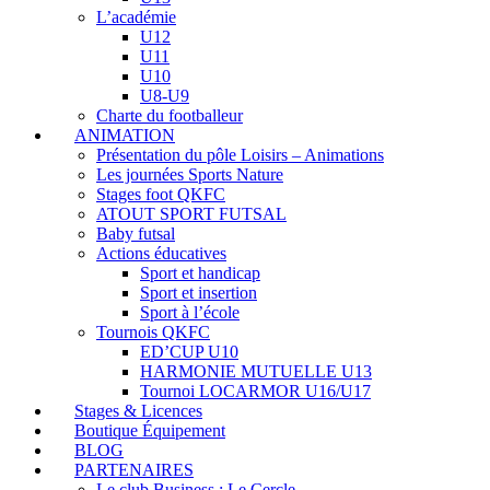
L’académie
U12
U11
U10
U8-U9
Charte du footballeur
ANIMATION
Présentation du pôle Loisirs – Animations
Les journées Sports Nature
Stages foot QKFC
ATOUT SPORT FUTSAL
Baby futsal
Actions éducatives
Sport et handicap
Sport et insertion
Sport à l’école
Tournois QKFC
ED’CUP U10
HARMONIE MUTUELLE U13
Tournoi LOCARMOR U16/U17
Stages & Licences
Boutique Équipement
BLOG
PARTENAIRES
Le club Business : Le Cercle