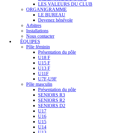
LES VALEURS DU CLUB
ORGANIGRAMME
LE BUREAU
Devenez bénévole
Arbitres
Installations
Nous contacter
ÉQUIPES
Pôle féminin
Présentation du pôle
U18 F
U15 F
U13 F
U11F
U7F-U9F
Pôle masculin
Présentation du pôle
SENIORS R3
SENIORS R2
SENIORS D2
U17
U16
U15
U14
U13