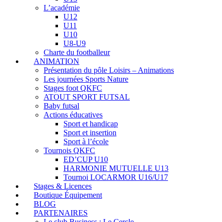
L’académie
U12
U11
U10
U8-U9
Charte du footballeur
ANIMATION
Présentation du pôle Loisirs – Animations
Les journées Sports Nature
Stages foot QKFC
ATOUT SPORT FUTSAL
Baby futsal
Actions éducatives
Sport et handicap
Sport et insertion
Sport à l’école
Tournois QKFC
ED’CUP U10
HARMONIE MUTUELLE U13
Tournoi LOCARMOR U16/U17
Stages & Licences
Boutique Équipement
BLOG
PARTENAIRES
Le club Business : Le Cercle