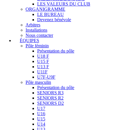
LES VALEURS DU CLUB
ORGANIGRAMME
LE BUREAU
Devenez bénévole
Arbitres
Installations
Nous contacter
ÉQUIPES
Pôle féminin
Présentation du pôle
U18 F
U15 F
U13 F
U11F
U7F-U9F
Pôle masculin
Présentation du pôle
SENIORS R3
SENIORS R2
SENIORS D2
U17
U16
U15
U14
U13