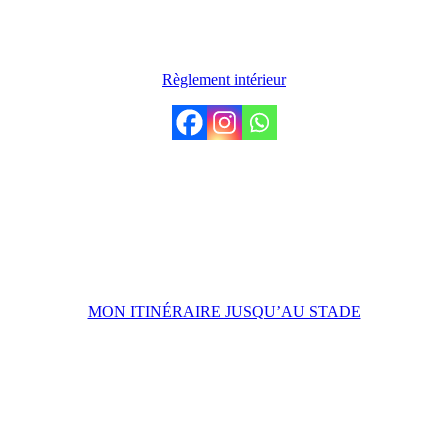
LE CLUB
Règlement intérieur
VENIR AU STADE
Stade de Penvillers,
31 Rue Léon Jouhaux,
29000 Quimper
MON ITINÉRAIRE JUSQU’AU STADE