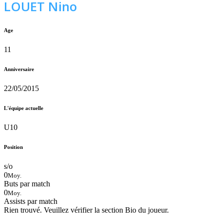
LOUET Nino
Age
11
Anniversaire
22/05/2015
L'équipe actuelle
U10
Position
s/o
0
Moy.
Buts par match
0
Moy.
Assists par match
Rien trouvé. Veuillez vérifier la section Bio du joueur.