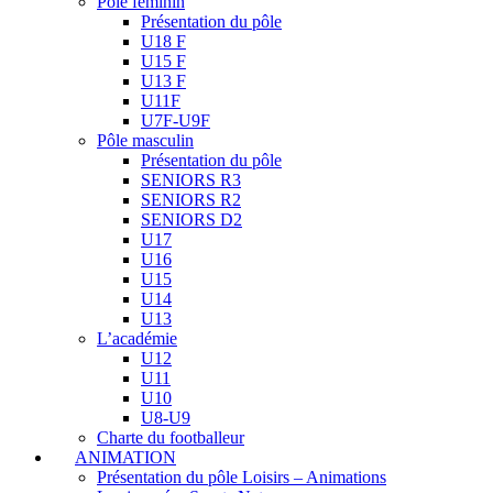
Pôle féminin
Présentation du pôle
U18 F
U15 F
U13 F
U11F
U7F-U9F
Pôle masculin
Présentation du pôle
SENIORS R3
SENIORS R2
SENIORS D2
U17
U16
U15
U14
U13
L’académie
U12
U11
U10
U8-U9
Charte du footballeur
ANIMATION
Présentation du pôle Loisirs – Animations