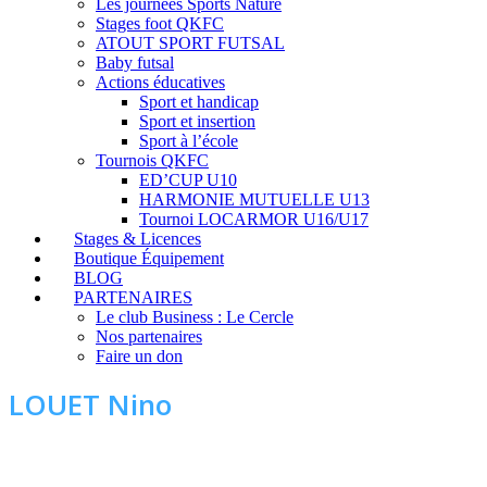
Les journées Sports Nature
Stages foot QKFC
ATOUT SPORT FUTSAL
Baby futsal
Actions éducatives
Sport et handicap
Sport et insertion
Sport à l’école
Tournois QKFC
ED’CUP U10
HARMONIE MUTUELLE U13
Tournoi LOCARMOR U16/U17
Stages & Licences
Boutique Équipement
BLOG
PARTENAIRES
Le club Business : Le Cercle
Nos partenaires
Faire un don
LOUET Nino