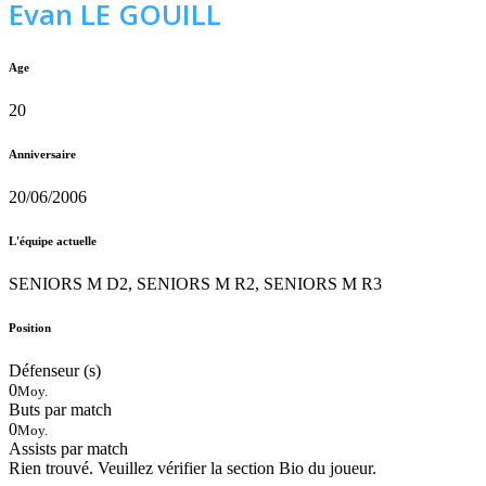
Evan LE GOUILL
Age
20
Anniversaire
20/06/2006
L'équipe actuelle
SENIORS M D2, SENIORS M R2, SENIORS M R3
Position
Défenseur (s)
0
Moy.
Buts par match
0
Moy.
Assists par match
Rien trouvé. Veuillez vérifier la section Bio du joueur.