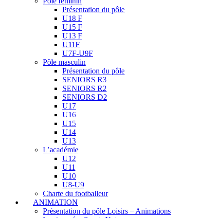
Pôle féminin
Présentation du pôle
U18 F
U15 F
U13 F
U11F
U7F-U9F
Pôle masculin
Présentation du pôle
SENIORS R3
SENIORS R2
SENIORS D2
U17
U16
U15
U14
U13
L’académie
U12
U11
U10
U8-U9
Charte du footballeur
ANIMATION
Présentation du pôle Loisirs – Animations