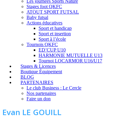
Les journées Sports Nature
Stages foot QKFC
ATOUT SPORT FUTSAL
Baby futsal
Actions éducatives
Sport et handicap
Sport et insertion
Sport à l’école
Tournois QKFC
ED’CUP U10
HARMONIE MUTUELLE U13
Tournoi LOCARMOR U16/U17
Stages & Licences
Boutique Équipement
BLOG
PARTENAIRES
Le club Business : Le Cercle
Nos partenaires
Faire un don
Evan LE GOUILL