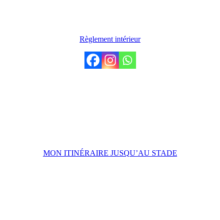
LE CLUB
Règlement intérieur
VENIR AU STADE
Stade de Penvillers,
31 Rue Léon Jouhaux,
29000 Quimper
MON ITINÉRAIRE JUSQU’AU STADE