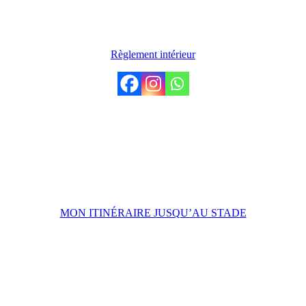
LE CLUB
Règlement intérieur
VENIR AU STADE
Stade de Penvillers,
31 Rue Léon Jouhaux,
29000 Quimper
MON ITINÉRAIRE JUSQU’AU STADE