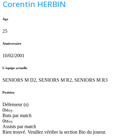
Corentin HERBIN
Age
25
Anniversaire
10/02/2001
L'équipe actuelle
SENIORS M D2, SENIORS M R2, SENIORS M R3
Position
Défenseur (s)
0
Moy.
Buts par match
0
Moy.
Assists par match
Rien trouvé. Veuillez vérifier la section Bio du joueur.