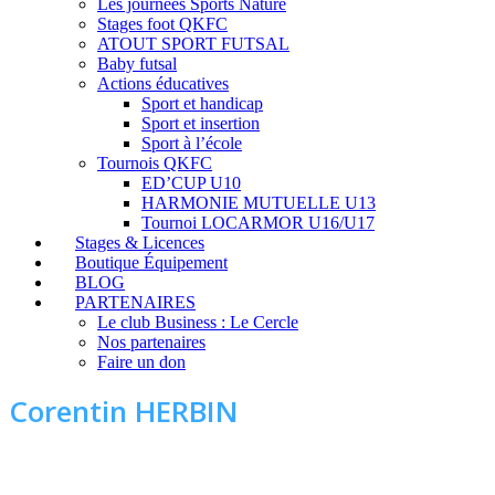
Les journées Sports Nature
Stages foot QKFC
ATOUT SPORT FUTSAL
Baby futsal
Actions éducatives
Sport et handicap
Sport et insertion
Sport à l’école
Tournois QKFC
ED’CUP U10
HARMONIE MUTUELLE U13
Tournoi LOCARMOR U16/U17
Stages & Licences
Boutique Équipement
BLOG
PARTENAIRES
Le club Business : Le Cercle
Nos partenaires
Faire un don
Corentin HERBIN