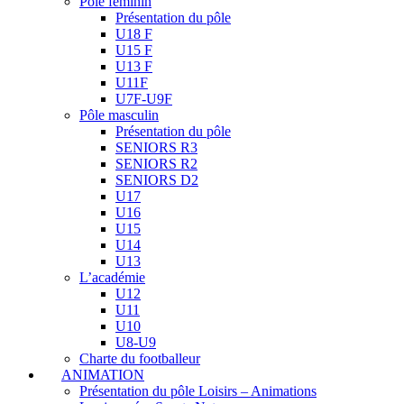
Pôle féminin
Présentation du pôle
U18 F
U15 F
U13 F
U11F
U7F-U9F
Pôle masculin
Présentation du pôle
SENIORS R3
SENIORS R2
SENIORS D2
U17
U16
U15
U14
U13
L’académie
U12
U11
U10
U8-U9
Charte du footballeur
ANIMATION
Présentation du pôle Loisirs – Animations