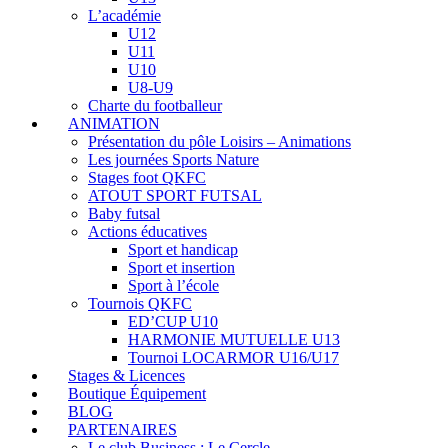
L’académie
U12
U11
U10
U8-U9
Charte du footballeur
ANIMATION
Présentation du pôle Loisirs – Animations
Les journées Sports Nature
Stages foot QKFC
ATOUT SPORT FUTSAL
Baby futsal
Actions éducatives
Sport et handicap
Sport et insertion
Sport à l’école
Tournois QKFC
ED’CUP U10
HARMONIE MUTUELLE U13
Tournoi LOCARMOR U16/U17
Stages & Licences
Boutique Équipement
BLOG
PARTENAIRES
Le club Business : Le Cercle