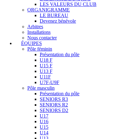
LES VALEURS DU CLUB
ORGANIGRAMME
LE BUREAU
Devenez bénévole
Arbitres
Installations
Nous contacter
ÉQUIPES
Pôle féminin
Présentation du pôle
U18 F
U15 F
U13 F
U11F
U7F-U9F
Pôle masculin
Présentation du pôle
SENIORS R3
SENIORS R2
SENIORS D2
U17
U16
U15
U14
U13