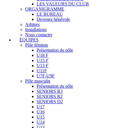
LES VALEURS DU CLUB
ORGANIGRAMME
LE BUREAU
Devenez bénévole
Arbitres
Installations
Nous contacter
ÉQUIPES
Pôle féminin
Présentation du pôle
U18 F
U15 F
U13 F
U11F
U7F-U9F
Pôle masculin
Présentation du pôle
SENIORS R3
SENIORS R2
SENIORS D2
U17
U16
U15
U14
U13