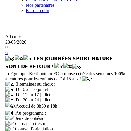
Nos partenaires
Faire un don
A la une
28/05/2026
0
6
𝗟𝗘𝗦 𝗝𝗢𝗨𝗥𝗡𝗘́𝗘𝗦 𝗦𝗣𝗢𝗥𝗧 𝗡𝗔𝗧𝗨𝗥𝗘
𝗦𝗢𝗡𝗧 𝗗𝗘 𝗥𝗘𝗧𝗢𝗨𝗥 !
Le Quimper Kerfeunteun FC propose cet été des semaines 100%
aventures pour les enfants de 7 à 15 ans !
3 semaines au choix :
Du 6 au 10 juillet
Du 15 au 17 juillet
Du 20 au 24 juillet
Accueil de 8h30 à 18h
Au programme :
Jeux de cohésion
Chasse au trésor
Course d’orientation