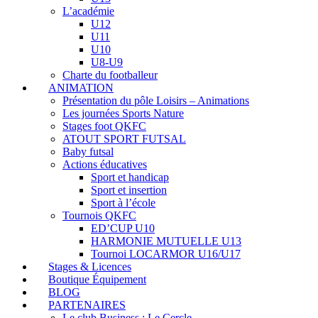
L’académie
U12
U11
U10
U8-U9
Charte du footballeur
ANIMATION
Présentation du pôle Loisirs – Animations
Les journées Sports Nature
Stages foot QKFC
ATOUT SPORT FUTSAL
Baby futsal
Actions éducatives
Sport et handicap
Sport et insertion
Sport à l’école
Tournois QKFC
ED’CUP U10
HARMONIE MUTUELLE U13
Tournoi LOCARMOR U16/U17
Stages & Licences
Boutique Équipement
BLOG
PARTENAIRES
Le club Business : Le Cercle