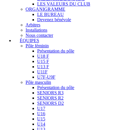
LES VALEURS DU CLUB
ORGANIGRAMME
LE BUREAU
Devenez bénévole
Arbitres
Installations
Nous contacter
ÉQUIPES
Pôle féminin
Présentation du pôle
U18 F
U15 F
U13 F
U11F
U7F-U9F
Pôle masculin
Présentation du pôle
SENIORS R3
SENIORS R2
SENIORS D2
U17
U16
U15
U14
U13