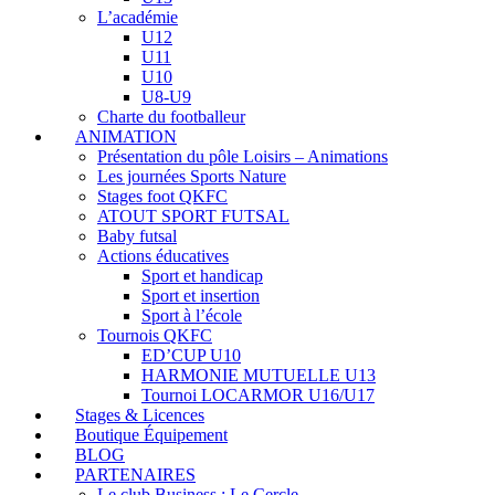
L’académie
U12
U11
U10
U8-U9
Charte du footballeur
ANIMATION
Présentation du pôle Loisirs – Animations
Les journées Sports Nature
Stages foot QKFC
ATOUT SPORT FUTSAL
Baby futsal
Actions éducatives
Sport et handicap
Sport et insertion
Sport à l’école
Tournois QKFC
ED’CUP U10
HARMONIE MUTUELLE U13
Tournoi LOCARMOR U16/U17
Stages & Licences
Boutique Équipement
BLOG
PARTENAIRES
Le club Business : Le Cercle